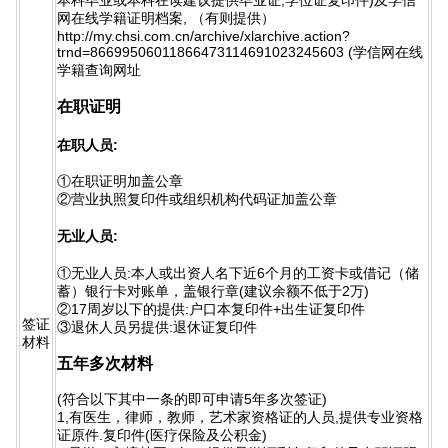
网在线学籍证明档案, （有则提供）
http://my.chsi.com.cn/archive/xlarchive.action?
trnd=86699506011866473114691023245603 (学信网在线
学籍查询网址
在职证明
在职人员:
①在职证明加盖公章
②营业执照复印件或组织机构代码证加盖公章
无业人员:
①无业人员:本人或出资人名下近6个月的工资卡或借记（储
蓄）银行卡对账单，盖银行章(建议余额不低于2万)
②17周岁以下的提供:户口本复印件+出生证复印件
签证
③退休人员另提供:退休证复印件
材料
五年多次材料
(符合以下其中一条的即可申请5年多次签证)
1,有医生，律师，教师，艺术家资格证的人员,提供专业资格
证原件.复印件(医疗保险及公积金)