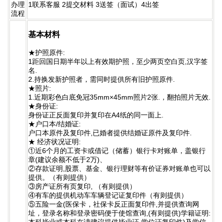
办理
1联系客服 2提交材料 3送签（面试）4出签
流程
基本材料
★护照原件:
1距回国日期半年以上有效期护照，至少两页空白页,汉字签
名.
2.持换发新护照者，需同时提供所有旧护照原件.
★照片:
1.近期彩色白底免冠35mm×45mm照片2张.，翻拍照片无效.
★身份证:
身份证正反面复印并复印在A4纸的同一面上.
★户口本/结婚证:
户口本原件及复印件,已婚者提供结婚证原件及复印件.
★ 经济状况证明:
①近6个月的工资卡或借记（储蓄）银行卡对账单，盖银行
章(建议余额不低于2万)、
②存款证明,股票、基金、银行理财等有价证券对账单也可以
提供。（有则提供）
③房产证所有页复印, （有则提供）
④有车的提供机动车车辆登记证复印件（有则提供）
⑤五险一金(医保卡，社保卡反正面复印件,并提供查询网
址，登录名称和登录密码便于使馆查询,(有则提供)学籍证明:
本科毕业或本科在读建议提供毕业证,学位证复印件)及学信