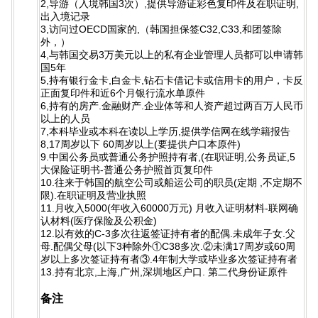
2,导游（入境韩国3次）,提供导游证彩色复印件及在职证明,
出入境记录
3,访问过OECD国家的,（韩国担保签C32,C33,和团签除
外，）
4,与韩国交易3万美元以上的私有企业管理人员都可以申请韩
国5年
5,持有银行金卡,白金卡,钻石卡借记卡或信用卡的用户，卡反
正面复印件和近6个月银行流水单原件
6,持有的房产.金融财产.企业体等和人资产超过两百万人民币
以上的人员
7,本科毕业或本科在读以上学历,提供学信网在线学籍报告
8,17周岁以下 60周岁以上(要提供户口本原件)
9.中国公务员或普通公务护照持有者,(在职证明,公务员证,5
大保险证明书-普通公务护照首页复印件
10.往来于韩国的航空公司或船运公司的职员(定期 ,不定期不
限).在职证明及营业执照
11.月收入5000(年收入60000万元) 月收入证明材料-联网确
认材料(医疗保险及公积金)
12.以有效的C-3多次往返签证持有者的配偶.未成年子女.父
母.配偶父母(以下3种除外①C38多次.②未满17周岁或60周
岁以上多次签证持有者③.4年制大学或毕业多次签证持有者
13.持有北京,上海,广州,深圳地区户口. 第二代身份证原件
备注