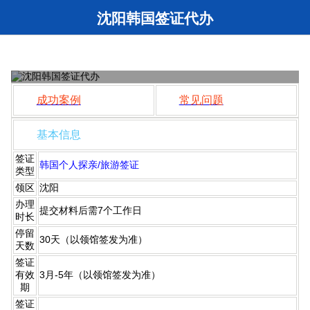
沈阳韩国签证代办
【沈阳签证网】 沈阳韩国签证代办(五年多次)
￥680/￥1180
原价：
￥1200元
探亲/访友/旅游签证：
元/人起
成功案例
常见问题
基本信息
签证
韩国个人探亲/旅游签证
类型
领区
沈阳
办理
提交材料后需7个工作日
时长
停留
30天（以领馆签发为准）
天数
签证
有效
3月-5年（以领馆签发为准）
期
签证