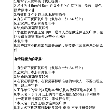
1.填写个人资料表（我社提供）
2.尺寸为 4.5cm*4.5cm 近 3 个月的白底正面、免冠、彩色
照片原件 2 张
3.有效期 3 个月以上因私护照原件
4.身份证正反面复印件（复印在一张 A4 纸上）
5.全家户口本所有页复印件
6.结婚证/离婚证复印件
7.学生提供学生证复印件，退休人员提供退休证复印件，在
职提供在职证明原件及营业执照副
本复印件
8.若户口本不能看出亲属关系的，需要提供亲属关系公证原
件
有经济能力的家属:
1.身份证正反面复印件（复印在一张 A4 纸上）
2.全家户口本所有页复印件
3.结婚证/离婚证复印件
4.在职证明原件。在职需要标明准确的年收入，不要出现左
右、以上等字样
5.工作单位的营业执照副本/组织机构代码证副本复印件
6.本人名下 6 个月以上的与年收入相匹配的银行卡对账单
（一定要银行窗口打印，带银行公章）
7.本人名下的房证/购房合同复印件
8.本人名下机动车行驶证复印件 ※ ※ 不要注册登记证