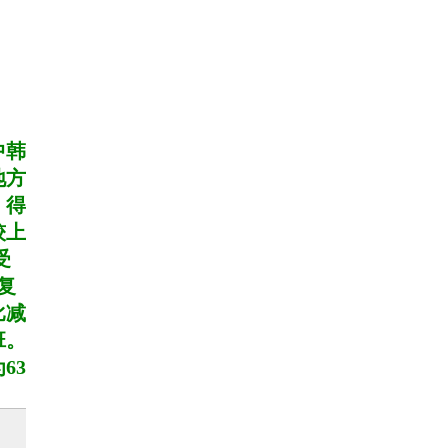
中韩
地方
，得
较上
受
复
比减
班。
63