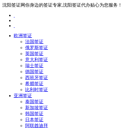
沈阳签证网你身边的签证专家,沈阳签证代办贴心为您服务！
欧洲签证
法国签证
俄罗斯签证
英国签证
意大利签证
瑞士签证
德国签证
西班牙签证
希腊签证
比利时签证
亚洲签证
泰国签证
新加坡签证
韩国签证
日本签证
阿联酋迪拜