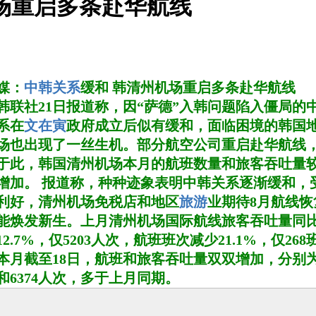
场重启多条赴华航线
媒：
中韩关系
缓和 韩清州机场重启多条赴华航线
韩联社21日报道称，因“萨德”入韩问题陷入僵局的
系在
文在寅
政府成立后似有缓和，面临困境的韩国
场也出现了一丝生机。部分航空公司重启赴华航线
于此，韩国清州机场本月的航班数量和旅客吞吐量
增加。 报道称，种种迹象表明中韩关系逐渐缓和，
利好，清州机场免税店和地区
旅游
业期待8月航线恢
能焕发新生。上月清州机场国际航线旅客吞吐量同
12.7%，仅5203人次，航班班次减少21.1%，仅268
本月截至18日，航班和旅客吞吐量双双增加，分别为
和6374人次，多于上月同期。