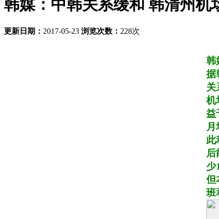
韩媒：中韩关系缓和 韩清州机
更新日期：
2017-05-23
浏览次数：
228次
韩
据
关
机
益
月
此
后
少
但
班