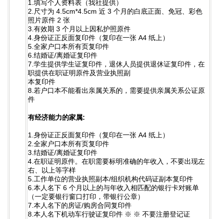
1.填写个人资料表（我社提供）
2.尺寸为 4.5cm*4.5cm 近 3 个月的白底正面、免冠、彩色
照片原件 2 张
3.有效期 3 个月以上因私护照原件
4.身份证正反面复印件（复印在一张 A4 纸上）
5.全家户口本所有页复印件
6.结婚证/离婚证复印件
7.学生提供学生证复印件，退休人员提供退休证复印件，在
职提供在职证明原件及营业执照副
本复印件
8.若户口本不能看出亲属关系的，需要提供亲属关系公证原
件
有经济能力的家属:
1.身份证正反面复印件（复印在一张 A4 纸上）
2.全家户口本所有页复印件
3.结婚证/离婚证复印件
4.在职证明原件。在职需要标明准确的年收入，不要出现左
右、以上等字样
5.工作单位的营业执照副本/组织机构代码证副本复印件
6.本人名下 6 个月以上的与年收入相匹配的银行卡对账单
（一定要银行窗口打印，带银行公章）
7.本人名下的房证/购房合同复印件
8.本人名下机动车行驶证复印件 ※ ※ 不要注册登记证